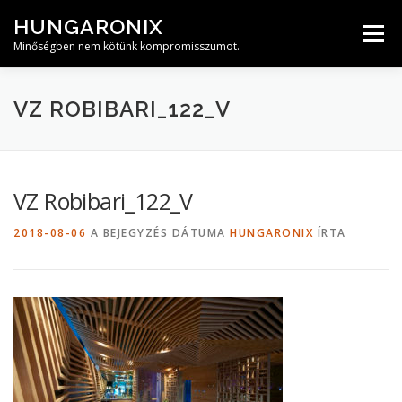
Tovább
HUNGARONIX
a
Menü
tartalomhoz
Minőségben nem kötünk kompromisszumot.
VZ ROBIBARI_122_V
VZ Robibari_122_V
2018-08-06
A BEJEGYZÉS DÁTUMA
HUNGARONIX
ÍRTA