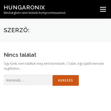
Tovább
HUNGARONIX
a
Menü
tartalomhoz
Minőségben nem kötünk kompromisszumot.
SZERZŐ:
Nincs találat
Úgy tűnik, nem találtuk meg amit kerestünk. :) Talán, egy újabb keresés
segíthetne...
Keresés: