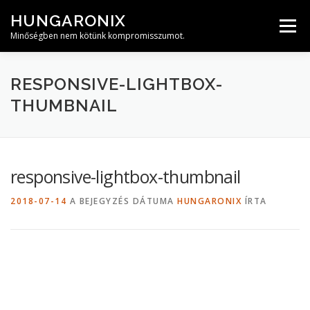
Tovább
HUNGARONIX
a
Menü
tartalomhoz
Minőségben nem kötünk kompromisszumot.
RESPONSIVE-LIGHTBOX-
THUMBNAIL
responsive-lightbox-thumbnail
2018-07-14
A BEJEGYZÉS DÁTUMA
HUNGARONIX
ÍRTA