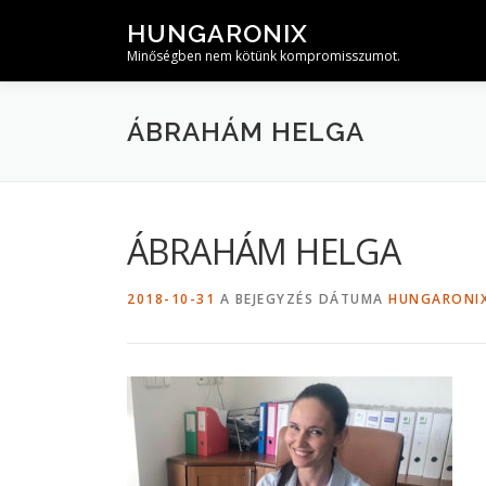
Tovább
HUNGARONIX
a
Minőségben nem kötünk kompromisszumot.
tartalomhoz
ÁBRAHÁM HELGA
ÁBRAHÁM HELGA
2018-10-31
A BEJEGYZÉS DÁTUMA
HUNGARONI