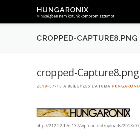
Tovább
HUNGARONIX
a
Minőségben nem kötünk kompromisszumot.
tartalomhoz
CROPPED-CAPTURE8.PNG
cropped-Capture8.png
2018-07-16
A BEJEGYZÉS DÁTUMA
HUNGARONI
http://212.52.176.137/wp-content/uploads/2018/0