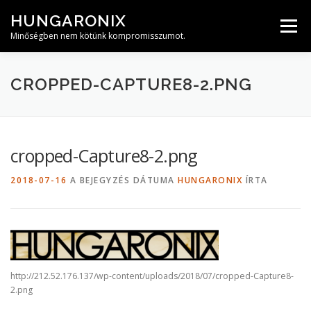
Tovább
HUNGARONIX
a
Menü
tartalomhoz
Minőségben nem kötünk kompromisszumot.
CROPPED-CAPTURE8-2.PNG
cropped-Capture8-2.png
2018-07-16
A BEJEGYZÉS DÁTUMA
HUNGARONIX
ÍRTA
http://212.52.176.137/wp-content/uploads/2018/07/cropped-Capture8-
2.png