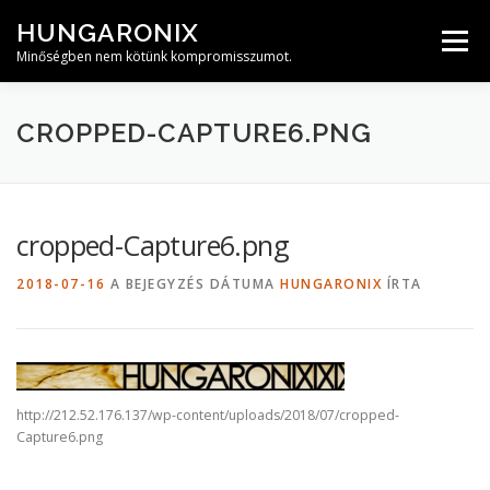
Tovább
HUNGARONIX
a
Menü
tartalomhoz
Minőségben nem kötünk kompromisszumot.
CROPPED-CAPTURE6.PNG
cropped-Capture6.png
2018-07-16
A BEJEGYZÉS DÁTUMA
HUNGARONIX
ÍRTA
http://212.52.176.137/wp-content/uploads/2018/07/cropped-
Capture6.png