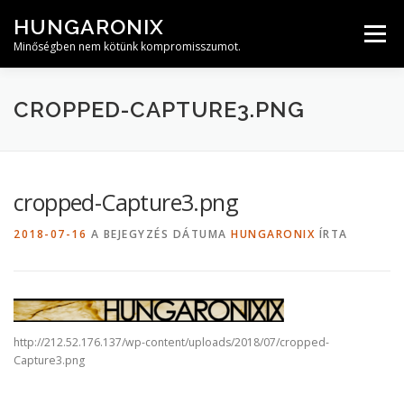
Tovább
HUNGARONIX
a
Menü
tartalomhoz
Minőségben nem kötünk kompromisszumot.
CROPPED-CAPTURE3.PNG
cropped-Capture3.png
2018-07-16
A BEJEGYZÉS DÁTUMA
HUNGARONIX
ÍRTA
http://212.52.176.137/wp-content/uploads/2018/07/cropped-
Capture3.png