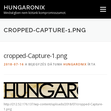
Tovább
HUNGARONIX
a
Menü
tartalomhoz
Minőségben nem kötünk kompromisszumot.
CROPPED-CAPTURE-1.PNG
cropped-Capture-1.png
2018-07-16
A BEJEGYZÉS DÁTUMA
HUNGARONIX
ÍRTA
http://212.52.176.137/wp-content/uploads/2018/07/cropped-Capture-
1.png