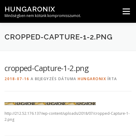
Tovább
HUNGARONIX
a
Menü
tartalomhoz
Minőségben nem kötünk kompromisszumot.
CROPPED-CAPTURE-1-2.PNG
cropped-Capture-1-2.png
2018-07-16
A BEJEGYZÉS DÁTUMA
HUNGARONIX
ÍRTA
http://212.52.176.137/wp-content/uploads/2018/07/cropped-Capture-1-
2.png