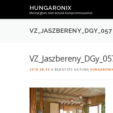
Tovább
HUNGARONIX
a
Minőségben nem kötünk kompromisszumot.
tartalomhoz
VZ_JASZBERENY_DGY_057
VZ_Jaszbereny_DGy_05
2018-08-06
A BEJEGYZÉS DÁTUMA
HUNGARONI