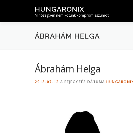
Tovább
HUNGARONIX
a
Minőségben nem kötünk kompromisszumot.
tartalomhoz
ÁBRAHÁM HELGA
Ábrahám Helga
2018-07-13
A BEJEGYZÉS DÁTUMA
HUNGARONI